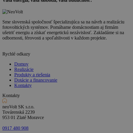
Vaša energia,
vaša sloboda, vaša budúcnosť.
Sme slovenská spoločnosť špecializujúca sa na návrh a realizáciu
fotovoltických systémov. Pomáhame domácnostiam aj firmám
ušetriť energiu a získať energetickú nezávislosť. Zakladáme si na
odbornosti, férovosti a spoľahlivosti v každom projekte.
Rychlé odkazy
Domov
Realizácie
Produkty a riešenia
Dotácie a financovanie
Kontakty
Kontakty
neoVolt SK s.r.o.
Továrenská 2239
953 01 Zlaté Moravce
0917 480 908