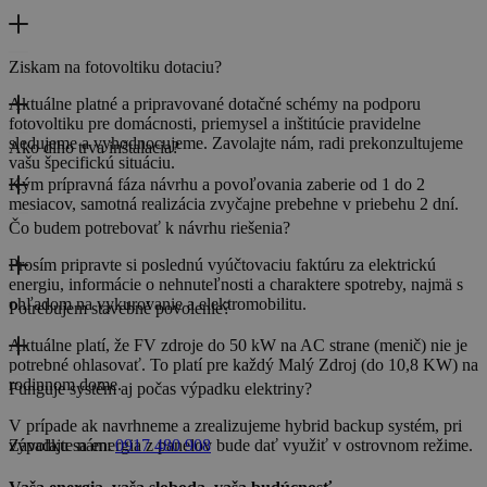
Ziskam na fotovoltiku dotaciu?
Aktuálne platné a pripravované dotačné schémy na podporu
fotovoltiku pre domácnosti, priemysel a inštitúcie pravidelne
sledujeme a vyhodnocujeme. Zavolajte nám, radi prekonzultujeme
Ako dlho trva inštalacia?
vašu špecifickú situáciu.
Kým prípravná fáza návrhu a povoľovania zaberie od 1 do 2
mesiacov, samotná realizácia zvyčajne prebehne v priebehu 2 dní.
Čo budem potrebovať k návrhu riešenia?
Prosím pripravte si poslednú vyúčtovaciu faktúru za elektrickú
energiu, informácie o nehnuteľnosti a charaktere spotreby, najmä s
ohľadom na vykurovanie a elektromobilitu.
Potrebujem stavebné povolenie?
Aktuálne platí, že FV zdroje do 50 kW na AC strane (menič) nie je
potrebné ohlasovať. To platí pre každý Malý Zdroj (do 10,8 KW) na
rodinnom dome.
Funguje systém aj počas výpadku elektriny?
V prípade ak navrhneme a zrealizujeme hybrid backup systém, pri
výpadku sa energia z panelov bude dať využiť v ostrovnom režime.
Zavolajte nám:
0917 480 908