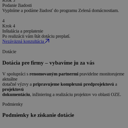
Krok 3
Podanie žiadosti
Vyplníme a podáme žiadosť do programu Zelená domácnostiam.
4
Krok 4
Inštalácia a preplatenie
Po realizácii vám štát dotáciu preplatí.
Nezáväzná konzultácia
Dotácie
Dotácia pre firmy – vybavíme ju za vás
V spolupráci s
renomovaným partnermi
pravidelne monitorujeme
aktuálne
dotačné výzvy a
pripravujeme komplexnú predprojektovú
a
projektovú
dokumentáciu
, inžiniering a realizáciu projektov vo oblasti OZE.
Podmienky
Podmienky ke získanie dotácie