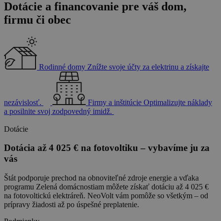
Dotácie a financovanie pre váš dom,
firmu či obec
Rodinné domy
Znížte svoje účty za elektrinu a získajte
nezávislosť.
Firmy a inštitúcie
Optimalizujte náklady
a posilnite svoj zodpovedný imidž.
Dotácie
Dotácia až 4 025 € na fotovoltiku – vybavíme ju za
vás
Štát podporuje prechod na obnoviteľné zdroje energie a vďaka
programu Zelená domácnostiam môžete získať dotáciu až 4 025 €
na fotovoltickú elektráreň. NeoVolt vám pomôže so všetkým – od
prípravy žiadosti až po úspešné preplatenie.