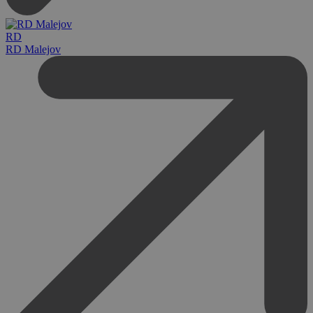
RD
RD Malejov