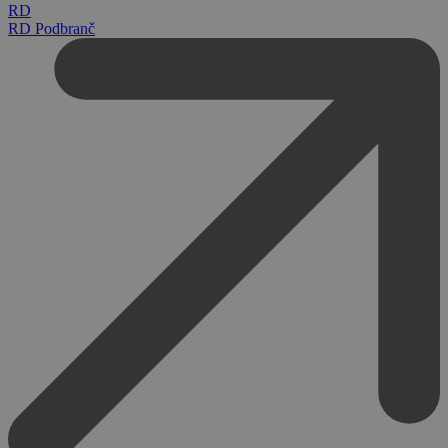
RD
RD Podbranč