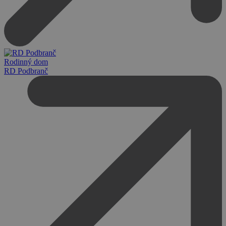
Rodinný dom
RD Podbranč