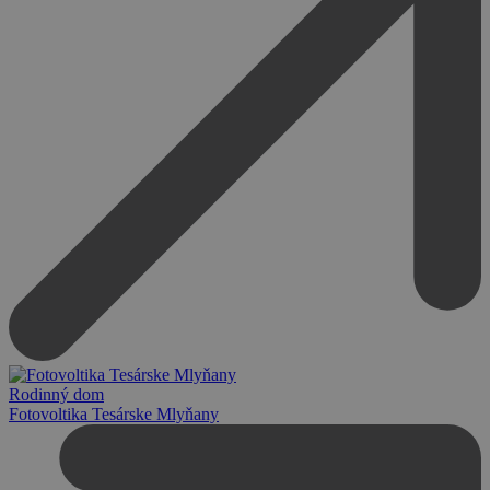
Rodinný dom
Fotovoltika Tesárske Mlyňany