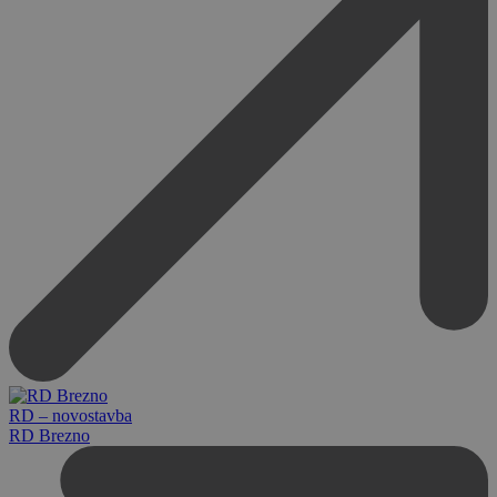
RD – novostavba
RD Brezno