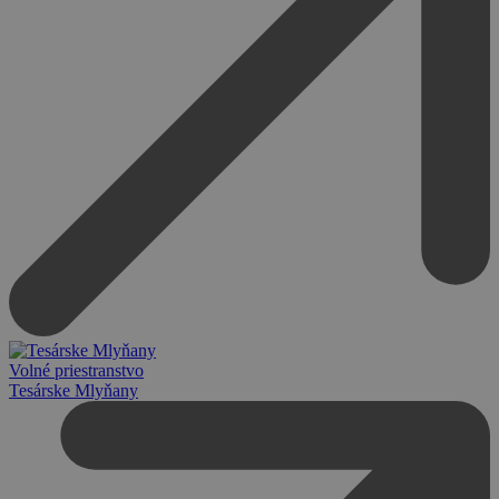
Volné priestranstvo
Tesárske Mlyňany