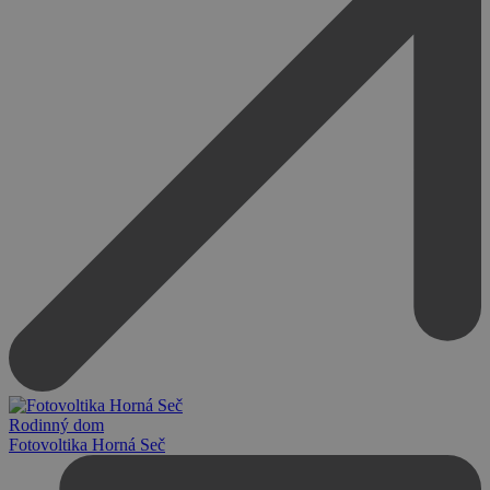
Rodinný dom
Fotovoltika Horná Seč