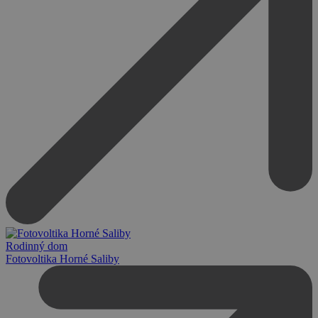
Rodinný dom
Fotovoltika Horné Saliby