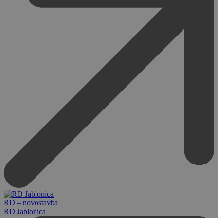
RD – novostavba
RD Jablonica