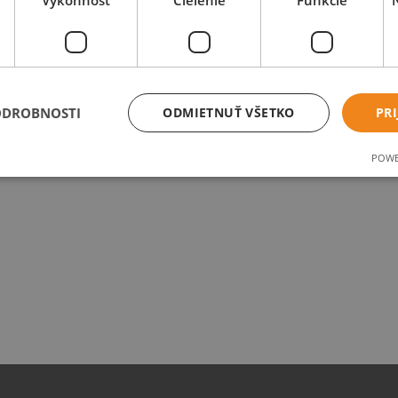
Výkonnosť
Cielenie
Funkcie
ODROBNOSTI
ODMIETNUŤ VŠETKO
PRI
POWE