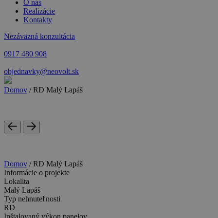
O nás
Realizácie
Kontakty
Nezáväzná konzultácia
0917 480 908
objednavky@neovolt.sk
Domov
/
RD Malý Lapáš
Domov
/
RD Malý Lapáš
Informácie o projekte
Lokalita
Malý Lapáš
Typ nehnuteľnosti
RD
Inštalovaný výkon panelov