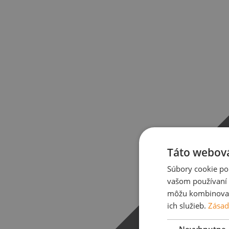
Táto webová
Súbory cookie po
vašom používaní n
môžu kombinovať s
ich služieb.
Zásad