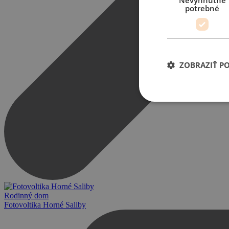
Nevyhnutne
potrebné
ZOBRAZIŤ P
Rodinný dom
Fotovoltika Horné Saliby