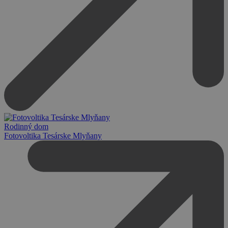
Rodinný dom
Fotovoltika Tesárske Mlyňany