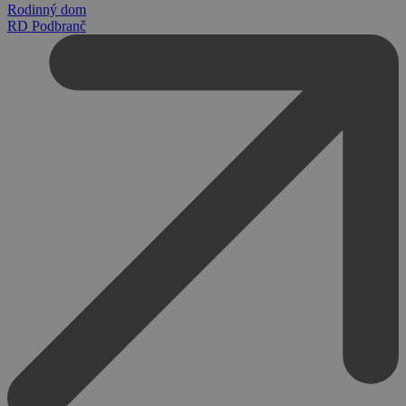
Rodinný dom
RD Podbranč