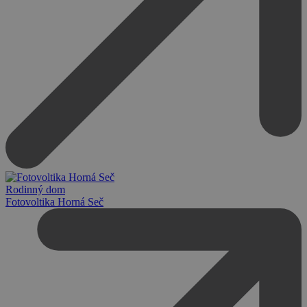
Rodinný dom
Fotovoltika Horná Seč