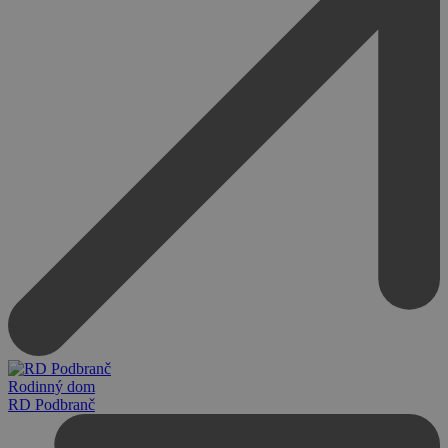
Rodinný dom
RD Podbranč