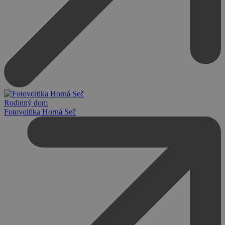
Rodinný dom
Fotovoltika Horná Seč