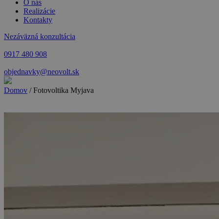
O nás
Realizácie
Kontakty
Nezáväzná konzultácia
0917 480 908
objednavky@neovolt.sk
Domov
/
Fotovoltika Myjava