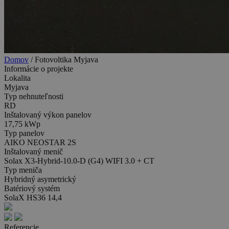
Domov
/
Fotovoltika Myjava
Informácie o projekte
Lokalita
Myjava
Typ nehnuteľnosti
RD
Inštalovaný výkon panelov
17,75 kWp
Typ panelov
AIKO NEOSTAR 2S
Inštalovaný menič
Solax X3-Hybrid-10.0-D (G4) WIFI 3.0 + CT
Typ meniča
Hybridný asymetrický
Batériový systém
SolaX HS36 14,4
Referencie