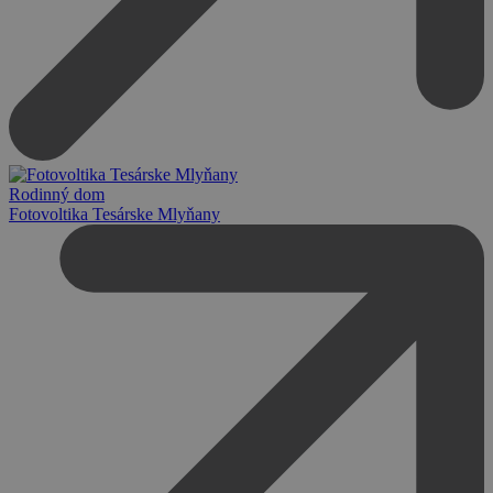
Rodinný dom
Fotovoltika Tesárske Mlyňany